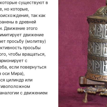
 которые существуют в
, но которые,
роисхождения, так как
ранены в древней
и. Движение этого
 имитирует движение
ает просьбу (молитву)
ективность просьбы
ого, чтобы вращаться,
гармонирует с
ба, если повернуться
з оси Мира),
ся цилиндр или
отивоположном
з аналогии с движением