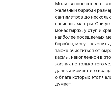
Молитвенное колесо – эт
железный барабан разме
сантиметров до нескольк
написаны мантры. Они ус
монастырях, у ступ и хра
наиболее посещаемых местах. Люди
барабан, могут накопить 
также очиститься от омр
кармы, накопленной в эт
жизнях не только того че
данный момент его вращае
о благе которых этот че
думает.