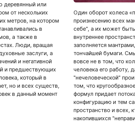
о деревянный или
Один оборот колеса «п
ром от нескольких
произнесению всех ман
их метров, на котором
себе", а их может быть
танавливались в
внутреннее пространс
мов, а также в
заполняется мантрами,
, вращая
тончайшей бумаги. См
духовные заслуги, а
вовсе не в том, что ко
ачений и негативной
человека его работу, д
ой и предшествующих
"нечеловеческой" прои
ловека, который в
том, что кругообразно
т, но и всех существ,
формул придает поток
ловек в данный момент
конфигурацию и тем с
пространство и всех, к
накопившихся "неправи