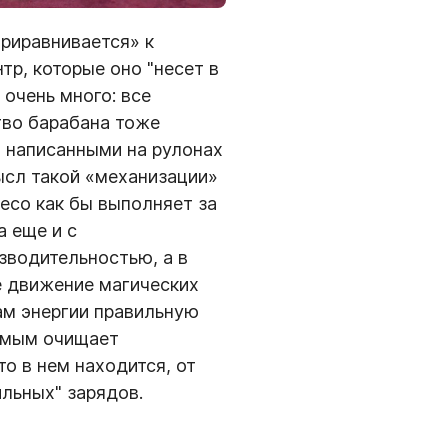
риравнивается» к
тр, которые оно "несет в
 очень много: все
тво барабана тоже
 написанными на рулонах
ысл такой «механизации»
лесо как бы выполняет за
а еще и с
зводительностью, а в
е движение магических
ам энергии правильную
амым очищает
то в нем находится, от
льных" зарядов.