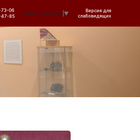
0-73-06
Версия для
Select Language
▼
слабовидящих
8-47-85