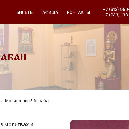
+7 (913) 95
БИЛЕТЫ
АФИША
КОНТАКТЫ
+7 (983) 13
абан
Молитвенный барабан
в молитвах и